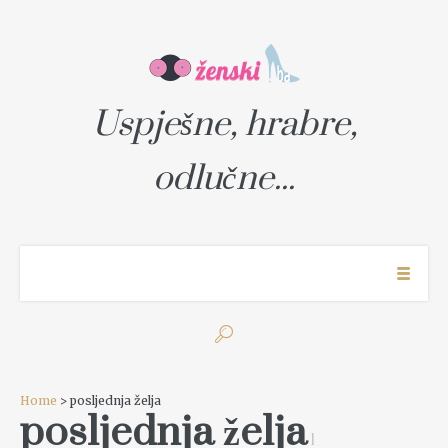
Uspješne, hrabre,
odlučne...
Home
> posljednja želja
posljednja želja
1