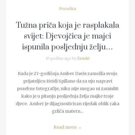
Porodica
Tužna priča koja je rasplakala
svijet: Djevojčica je majci
ispunila posljednju želju…
10 godina ago by
Zenski
Kada je 27-godišnja Amber Davis zamolila svoju
prijateljicu Heidi Spillane da za nju napravi
posebne fotografije, niko nije mogao ni zamisliti
kako je u pitanju posljednja želja majke troje
djece. Amber je dijagnosticiran rijedak oblik raka
grlića matern...
Read more
→