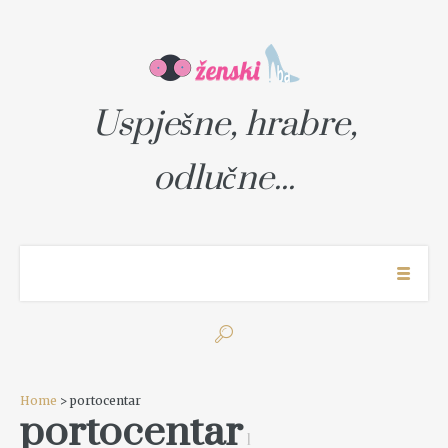
Uspješne, hrabre,
odlučne...
Home
> portocentar
portocentar
1