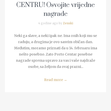
CENTRU! Osvojite vrijedne
nagrade
4 godine ago by
Zenski
Neki ga slave, a neki ipak ne. Ima onih koji mu se
raduju, a drugima je ovo sasvim običan dan.
Međutim, moramo priznati da u 14. februaru ima
nešto posebno. Zato Porto Centar posebne
nagrade sprema upravo za vas i vaše najdraže
osobe, sa željom da ovaj prazni...
Read more
→