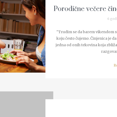
Porodične večere čin
6 god
"Trudim se da barem vikendom svi
koju često čujemo. Činjenica je da
jedna od onih tekovina koja zbliž
razgovara
R