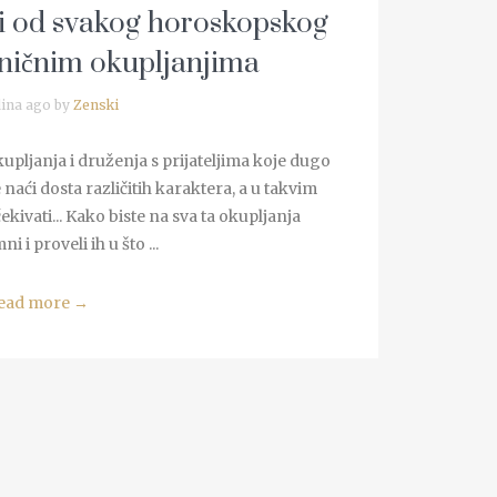
ti od svakog horoskopskog
ničnim okupljanjima
ina ago by
Zenski
upljanja i druženja s prijateljima koje dugo
naći dosta različitih karaktera, a u takvim
kivati... Kako biste na sva ta okupljanja
ni i proveli ih u što ...
ead more
→