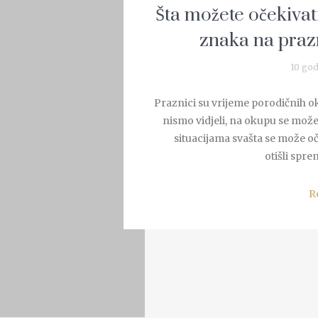
Šta možete očekiva
znaka na praz
10 god
Praznici su vrijeme porodičnih ok
nismo vidjeli, na okupu se može 
situacijama svašta se može oče
otišli sprem
R