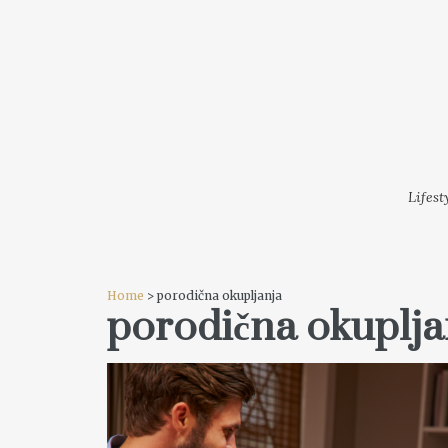
LIFESTYLE
MODA
FESTI
Lifest
Home
> porodična okupljanja
porodična okuplja