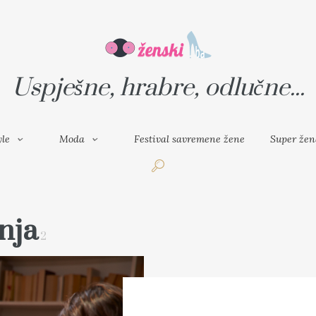
VAL SAVREMENE ŽENE
SUPER ŽENA
Uspješne, hrabre, odlučne...
yle
Moda
Festival savremene žene
Super žen
nja
2