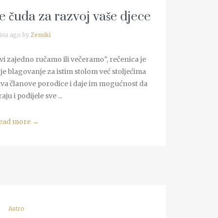
e čuda za razvoj vaše djece
ina ago by
Zenski
 zajedno ručamo ili večeramo", rečenica je
 je blagovanje za istim stolom već stoljećima
ava članove porodice i daje im mogućnost da
ju i podijele sve ...
ead more
→
Astro