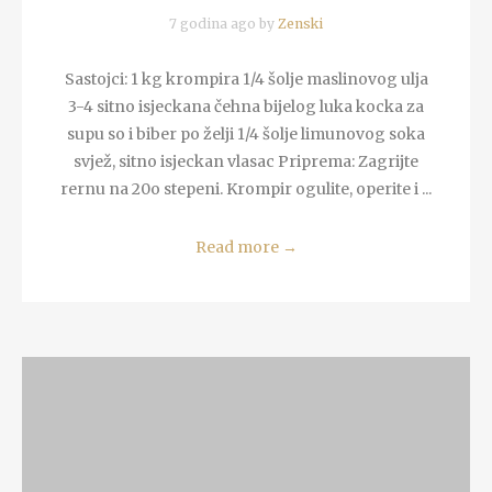
7 godina ago by
Zenski
Sastojci: 1 kg krompira 1/4 šolje maslinovog ulja
3-4 sitno isjeckana čehna bijelog luka kocka za
supu so i biber po želji 1/4 šolje limunovog soka
svjež, sitno isjeckan vlasac Priprema: Zagrijte
rernu na 20o stepeni. Krompir ogulite, operite i ...
Read more
→