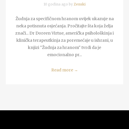
10 godina ago by
Zenski
Žudnja za specifičnom hranom uvijek ukazuje na
neka potisnuta osjećanja. Pročitajte šta koja želja
znači... Dr Doreen Virtue, američka psihološkinja i
klinička terapeutkinja za poremećaje u ishrani, u
knjizi "Žudnja za hranom" tvrdi da je
emocionalno pr...
Read more
→