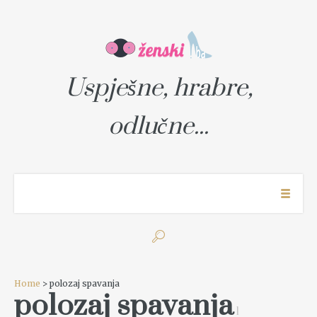
Uspješne, hrabre,
odlučne...
Home
> polozaj spavanja
polozaj spavanja
1