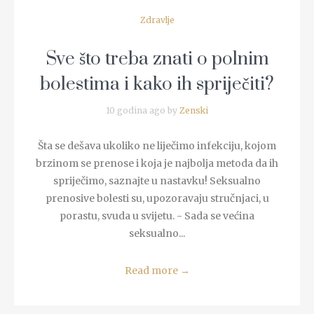
Zdravlje
Sve što treba znati o polnim
bolestima i kako ih spriječiti?
10 godina ago by
Zenski
Šta se dešava ukoliko ne liječimo infekciju, kojom
brzinom se prenose i koja je najbolja metoda da ih
spriječimo, saznajte u nastavku! Seksualno
prenosive bolesti su, upozoravaju stručnjaci, u
porastu, svuda u svijetu. - Sada se većina
seksualno...
Read more
→