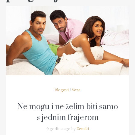
READ MORE
Blogovi
/
Veze
Ne mogu i ne želim biti samo
s jednim frajerom
9 godina ago by
Zenski