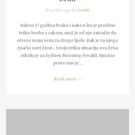
10 godina ago by
Zenski
Nakon 17 godina braka i nakon što je proživio
tešku borbu s rakom, muž je od nje zatražio da
otvore svoju vezu za druge ljude. Rak je za njega
značio novi život... Svoju tešku situaciju ova žena
otkrila je za Sydney Morning Herald. Njezino
pravo ime je ...
Read more
→