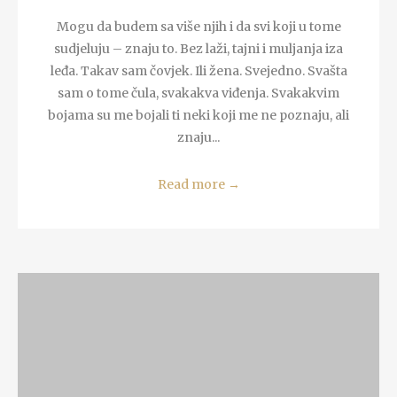
Mogu da budem sa više njih i da svi koji u tome
sudjeluju – znaju to. Bez laži, tajni i muljanja iza
leđa. Takav sam čovjek. Ili žena. Svejedno. Svašta
sam o tome čula, svakakva viđenja. Svakakvim
bojama su me bojali ti neki koji me ne poznaju, ali
znaju...
Read more
→