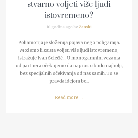
stvarno voljeti više ljudi
istovremeno?
10 godina ago by
Zenski
Poliamorija je složenija pojava nego poligamija.
Možemo li zaista voljeti više ljudi istovremeno,
istražuje Ivan Selečić.... U monogamnim vezama
od partnera očekujemo da naprosto budu najbolji,
bez specijalnih očekivanja od nas samih. To se
pravda idejom be...
Read more
→