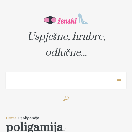
Uspješne, hrabre,
odlučne...
Home
> poligamija
poligamija
3