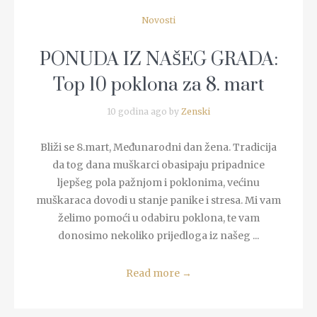
Novosti
PONUDA IZ NAŠEG GRADA:
Top 10 poklona za 8. mart
10 godina ago by
Zenski
Bliži se 8.mart, Međunarodni dan žena. Tradicija
da tog dana muškarci obasipaju pripadnice
ljepšeg pola pažnjom i poklonima, većinu
muškaraca dovodi u stanje panike i stresa. Mi vam
želimo pomoći u odabiru poklona, te vam
donosimo nekoliko prijedloga iz našeg ...
Read more
→