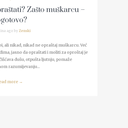
raštati? Zašto muškarcu –
gotovo?
ina ago by
Zenski
i, ali nikad, nikad ne opraštaj muškarcu. Već
ma, jasno da opraštati i moliti za oproštaj je
išćava dušu, otpušta ljutnju, pomaže
m razumijevanju...
ead more
→