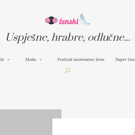
VAL SAVREMENE ŽENE
SUPER ŽENA
Uspješne, hrabre, odlučne...
yle
Moda
Festival savremene žene
Super žen