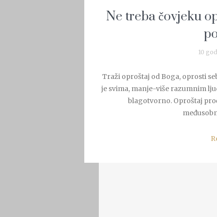
Ne treba čovjeku op
po
10 god
Traži oproštaj od Boga, oprosti seb
je svima, manje-više razumnim ljudi
blagotvorno. Oproštaj proč
međusobno
R