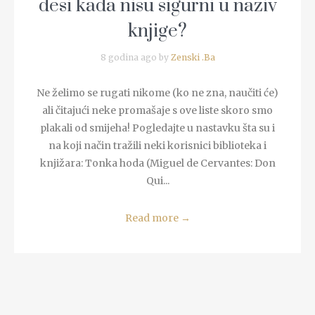
desi kada nisu sigurni u naziv
knjige?
8 godina ago by
Zenski .Ba
Ne želimo se rugati nikome (ko ne zna, naučiti će)
ali čitajući neke promašaje s ove liste skoro smo
plakali od smijeha! Pogledajte u nastavku šta su i
na koji način tražili neki korisnici biblioteka i
knjižara: Tonka hoda (Miguel de Cervantes: Don
Qui...
Read more
→