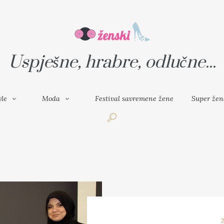
VAL SAVREMENE ŽENE
SUPER ŽENA
Uspješne, hrabre, odlučne...
yle
Moda
Festival savremene žene
Super žen