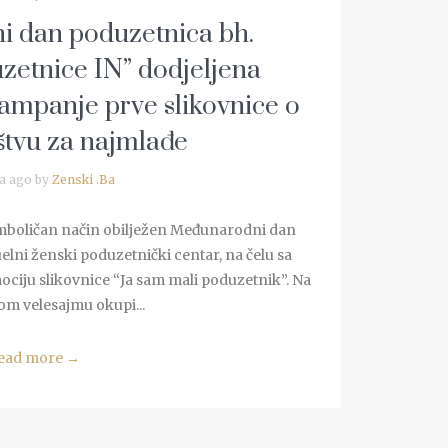
 dan poduzetnica bh.
zetnice IN” dodjeljena
tampanje prve slikovnice o
štvu za najmlađe
a ago by
Zenski .Ba
imboličan način obilježen Međunarodni dan
elni ženski poduzetnički centar, na čelu sa
ociju slikovnice “Ja sam mali poduzetnik”. Na
m velesajmu okupi...
ead more
→