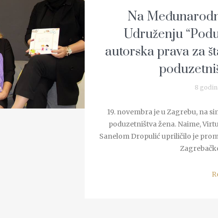
Na Međunarodni
Udruženju “Podu
autorska prava za š
poduzetni
8 godin
19. novembra je u Zagrebu, na s
poduzetništva žena. Naime, Virtu
Sanelom Dropulić upriličilo je prom
Zagrebačko
R