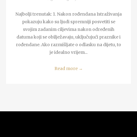
Najbolji trenutak: 1. Nakon rođendana Istraživanja
pokazuju kako su ljudi spremniji posvetiti se
svojim zadanim ciljevima nakon određenih
datuma koji se obilježavaju, uključujući praznike i
rođendane. Ako razmišljate o odlasku na dijetu, to
je idealno vrijem...
Read more
→