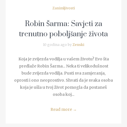
Zanimljivosti
Robin Šarma: Savjeti za
trenutno poboljšanje života
10 godina ago by
Zenski
Koja je zvijezda vodilja u vašem životu? Evo šta
predlaže Robin Šarma... Neka ti velikodušnost
bude zvijezda vodilja. Pusti sva zamjeranja,
oprosti i ono neoprostivo. Shvati da je svaka osoba
koja je ušla u tvoj život pomogla da postaneš
osoba koj...
Read more
→