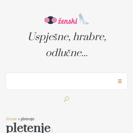
Uspješne, hrabre,
odlučne...
Home
> pletenje
pletenje
1