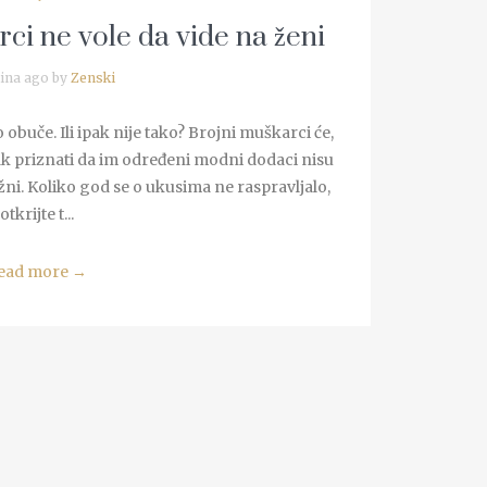
rci ne vole da vide na ženi
ina ago by
Zenski
 obuče. Ili ipak nije tako? Brojni muškarci će,
k priznati da im određeni modni dodaci nisu
užni. Koliko god se o ukusima ne raspravljalo,
otkrijte t...
ead more
→