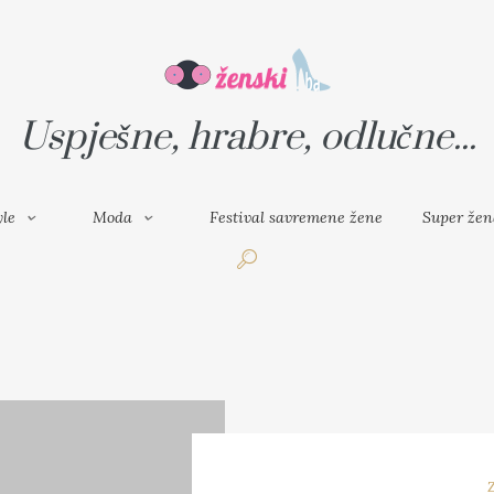
VAL SAVREMENE ŽENE
SUPER ŽENA
Uspješne, hrabre, odlučne...
yle
Moda
Festival savremene žene
Super žen