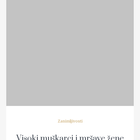
READ MORE
Zanimljivosti
Visoki muškarci i mršave žene