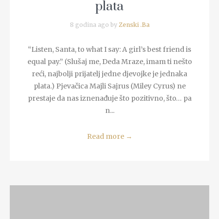
plata
8 godina ago by
Zenski .Ba
“Listen, Santa, to what I say: A girl’s best friend is
equal pay.” (Slušaj me, Deda Mraze, imam ti nešto
reći, najbolji prijatelj jedne djevojke je jednaka
plata.) Pjevačica Majli Sajrus (Miley Cyrus) ne
prestaje da nas iznenađuje što pozitivno, što… pa
n...
Read more
→