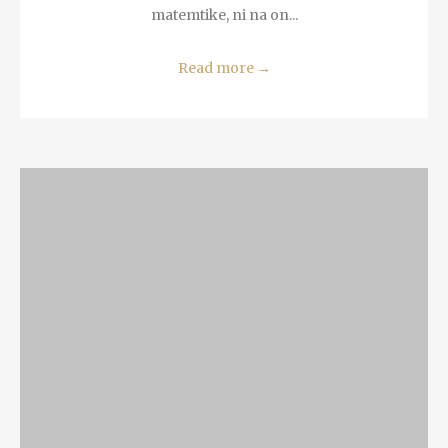
matemtike, ni na on...
Read more
→
READ MORE