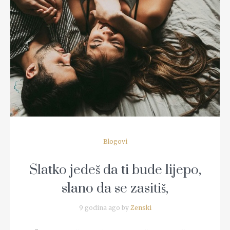
READ MORE
Blogovi
Slatko jedeš da ti bude lijepo,
slano da se zasitiš,
9 godina ago by
Zenski