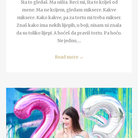
Šta to gledaš. Ma ništa. Reci mi, šta to kriješ od
mene. Ma ne krijem, gledam miksere. Kakve
miksere. Kako kakve, pa za tortu mi treba mikser.
Znaš kako ima nekih lijepih, u boji, nisam ni znala
da su toliko lijepi. A hoćeš da praviš tortu. Pa hoću.
Ne jednu, ...
Read more
→
READ MORE