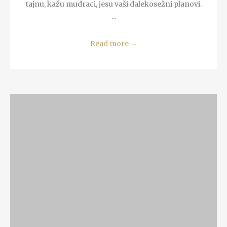
tajnu, kažu mudraci, jesu vaši dalekosežni planovi.
...
Read more
→
READ MORE