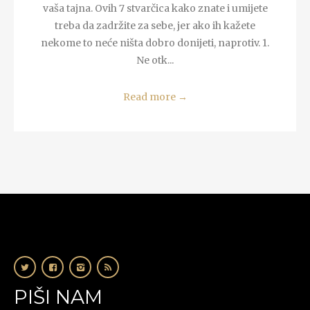
vaša tajna. Ovih 7 stvarčica kako znate i umijete
treba da zadržite za sebe, jer ako ih kažete
nekome to neće ništa dobro donijeti, naprotiv. 1.
Ne otk...
Read more
→
PIŠI NAM