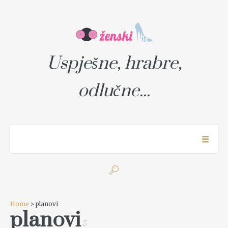
Uspješne, hrabre,
odlučne...
Home
> planovi
planovi
5