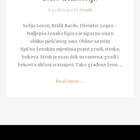
8 godina ago by
Zenski
Sofija Loren, Brižit Bardo, Dženifer Lopez…
Najljepša ženska figura je sigurno ona u
obliku pješčanog sata. Obline sa svim
tipično ženskim mjestima poput grudi, struka,
bokova. Struk je uzan dok su ramena, grudi i
bokovi u sličnoj srazmjeri. Tako građene žene, ...
Read more
→