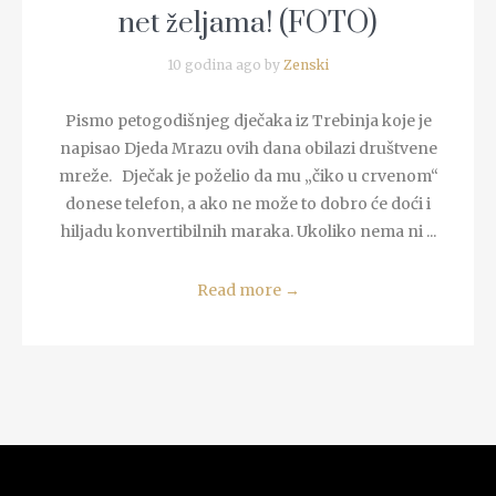
net željama! (FOTO)
10 godina ago by
Zenski
Pismo petogodišnjeg dječaka iz Trebinja koje je
napisao Djeda Mrazu ovih dana obilazi društvene
mreže. Dječak je poželio da mu „čiko u crvenom“
donese telefon, a ako ne može to dobro će doći i
hiljadu konvertibilnih maraka. Ukoliko nema ni ...
Read more
→