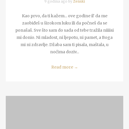
9 godina ago by
Zenski
Kao prvo, da ti kažem... ove godine il' da me
zaobiđeš u širokom luku ili da počneš da se
ponašaš. Sve što sam do sada od tebe tražila niiiisi
mi donio. Ni mladost, ni ljepotu, ni pamet, a Boga
mi ni zdravlje. Džaba sam ti pisala, maštala, u
noćima doziv...
Read more
→