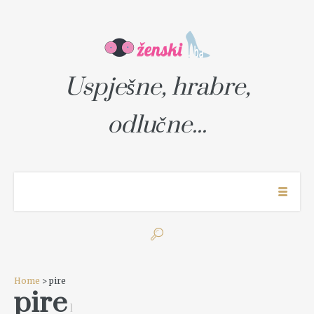
Uspješne, hrabre,
odlučne...
Home
> pire
pire
1