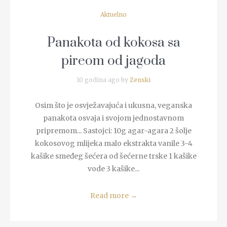
Aktuelno
Panakota od kokosa sa
pireom od jagoda
10 godina ago by
Zenski
Osim što je osvježavajuća i ukusna, veganska
panakota osvaja i svojom jednostavnom
pripremom... Sastojci: 10g agar-agara 2 šolje
kokosovog mlijeka malo ekstrakta vanile 3-4
kašike smeđeg šećera od šećerne trske 1 kašike
vode 3 kašike...
Read more
→