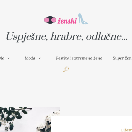
VAL SAVREMENE ŽENE
SUPER ŽENA
Uspješne, hrabre, odlučne...
yle
Moda
Festival savremene žene
Super žen
Lifest