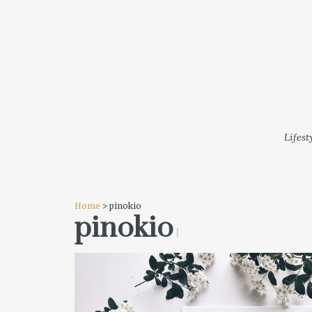
LIFESTYLE
MODA
FESTI
Lifest
Home
> pinokio
pinokio
1