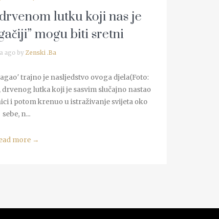
 drvenom lutku koji nas je
gačiji” mogu biti sretni
a ago by
Zenski .Ba
lagao' trajno je nasljedstvo ovoga djela(Foto:
 drvenog lutka koji je sasvim slučajno nastao
ci i potom krenuo u istraživanje svijeta oko
sebe, n...
ead more
→