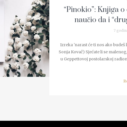
“Pinokio”: Knjiga o
naučio da i “dru
7 godin
Izreka 'narast će ti nos ako budeš 
Sonja Kovač) Sjećate li se malenog,
u Geppettovoj postolarskoj radioni
R