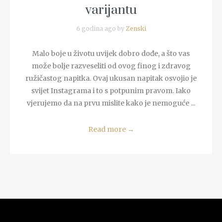
varijantu
6 godina ago by
Zenski
Malo boje u životu uvijek dobro dođe, a što vas
može bolje razveseliti od ovog finog i zdravog
ružičastog napitka. Ovaj ukusan napitak osvojio je
svijet Instagrama i to s potpunim pravom. Iako
vjerujemo da na prvu mislite kako je nemoguće ...
Read more
→