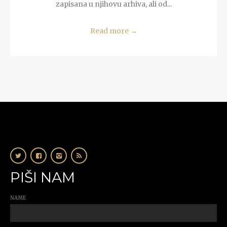
zapisana u njihovu arhiva, ali od...
Read more
→
PIŠI NAM
NAME