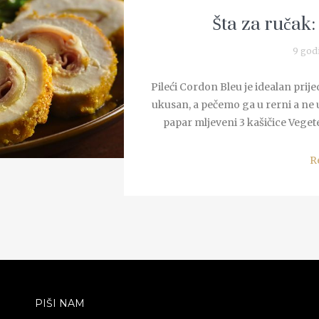
Šta za ručak:
9 god
Pileći Cordon Bleu je idealan prij
ukusan, a pečemo ga u rerni a ne u 
papar mljeveni 3 kašičice Vegete
R
PIŠI NAM