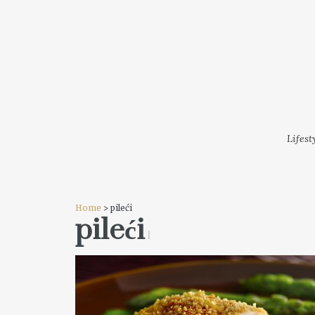
LIFESTYLE
MODA
FESTI
Lifest
Home
> pileći
pileći
1