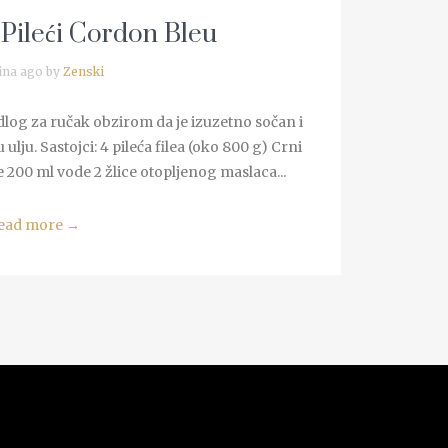
 Pileći Cordon Bleu
ina ago by
Zenski
edlog za ručak obzirom da je izuzetno sočan i
ulju. Sastojci: 4 pileća filea (oko 800 g) Crni
 200 ml vode 2 žlice otopljenog maslaca...
ead more
→