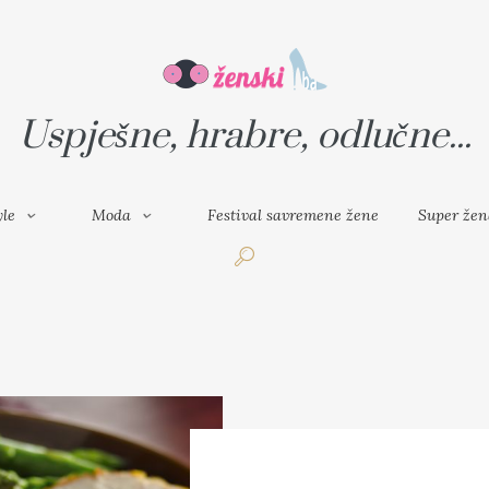
VAL SAVREMENE ŽENE
SUPER ŽENA
Uspješne, hrabre, odlučne...
yle
Moda
Festival savremene žene
Super žen