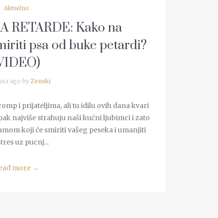
Aktuelno
A RETARDE: Kako na
iriti psa od buke petardi?
VIDEO)
ina ago by
Zenski
omp i prijateljima, ali tu idilu ovih dana kvari
k najviše strahuju naši kućni ljubimci i zato
mom koji će smiriti vašeg peseka i umanjiti
tres uz pucnj...
ead more
→