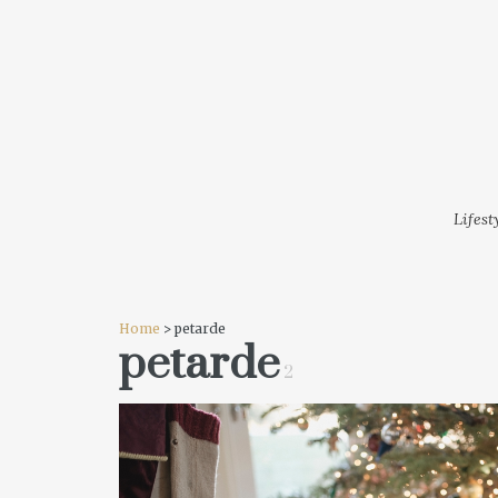
LIFESTYLE
MODA
FESTI
Lifest
Home
> petarde
petarde
2