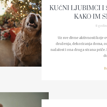
KUĆNI LJUBIMCI I
KAKO IM S
8 godin
Uz sve divne aktivnosti koje 
druženja, dekoriranja doma, od
nažalost i ona druga strana priče.
do
R