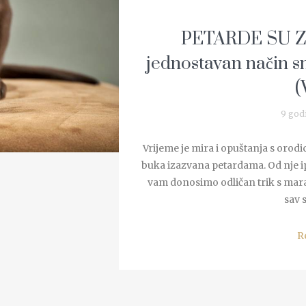
PETARDE SU Z
jednostavan način sm
(
9 god
Vrijeme je mira i opuštanja s orodic
buka izazvana petardama. Od nje ipa
vam donosimo odličan trik s mara
sav s
R