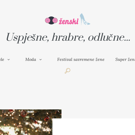
VAL SAVREMENE ŽENE
SUPER ŽENA
Uspješne, hrabre, odlučne...
yle
Moda
Festival savremene žene
Super žen