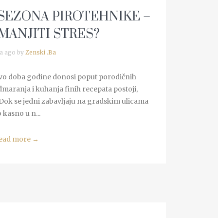
 SEZONA PIROTEHNIKE –
MANJITI STRES?
a ago by
Zenski .Ba
ovo doba godine donosi poput porodičnih
maranja i kuhanja finih recepata postoji,
 Dok se jedni zabavljaju na gradskim ulicama
 kasno u n...
ead more
→