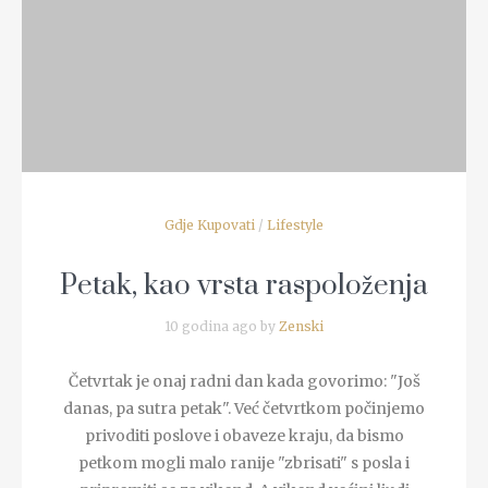
Gdje Kupovati
/
Lifestyle
Petak, kao vrsta raspoloženja
10 godina ago by
Zenski
Četvrtak je onaj radni dan kada govorimo: "Još
danas, pa sutra petak". Već četvrtkom počinjemo
privoditi poslove i obaveze kraju, da bismo
petkom mogli malo ranije "zbrisati" s posla i