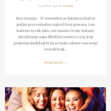
9 godina ago by
Zenski
Bez zezanja - 17. novembar je datum na koji se
počini procentualno najveći broj prevara. I ne
kažemo to tek tako, već imamo čvrste dokaze.
Istraživanje sajta IllicitEncounters.com, koji
posjećuju ljudi koji bi da se malo zabave van svoje
veze ili brak...
Read more
→