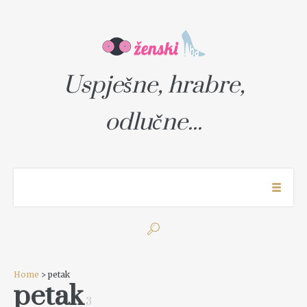
Uspješne, hrabre,
odlučne...
Home
> petak
petak
3