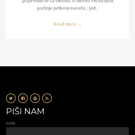
pripremiti se za vikend. A vikend većini ljudi
počinje petkom naveče... Jed...
Read more
→
PIŠI NAM
NAME