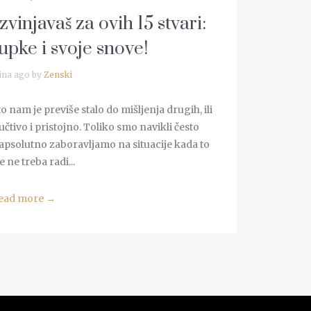
vinjavaš za ovih 15 stvari:
upke i svoje snove!
ina ago by
Zenski
 nam je previše stalo do mišljenja drugih, ili
čtivo i pristojno. Toliko smo navikli često
 apsolutno zaboravljamo na situacije kada to
 ne treba radi...
ead more
→