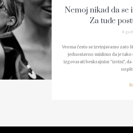
Nemoj nikad da se iz
Za tuđe post
8 god
Veoma često se izvinjavamo zato što
jednostavno mislimo da je tako u
izgovarati beskrajnim "izvini", da
uopšte
R