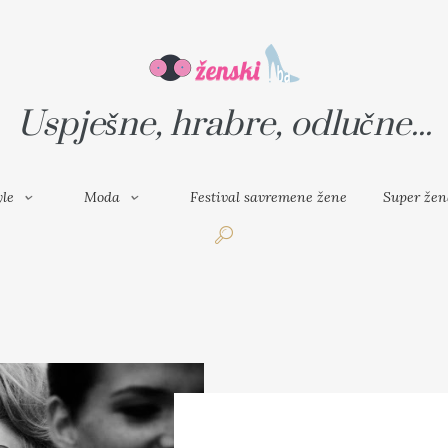
VAL SAVREMENE ŽENE
SUPER ŽENA
Uspješne, hrabre, odlučne...
yle
Moda
Festival savremene žene
Super žen