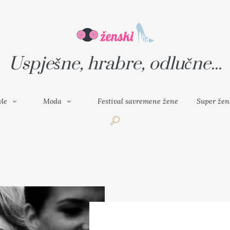
VAL SAVREMENE ŽENE
SUPER ŽENA
Uspješne, hrabre, odlučne...
yle
Moda
Festival savremene žene
Super žen