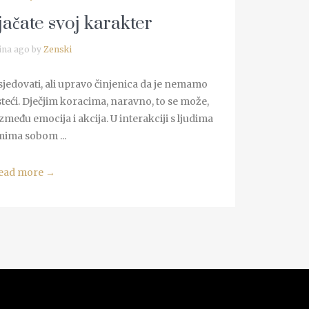
jačate svoj karakter
ina ago by
Zenski
sjedovati, ali upravo činjenica da je nemamo
 steći. Dječjim koracima, naravno, to se može,
zmeđu emocija i akcija. U interakciji s ljudima
mima sobom ...
ead more
→