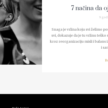
7 načina da o
9 god
Snaga je vrlina koju svi želimo po
svi, dokazuje da je tu vrlinu teško
kroz reorganizaciju misli i balans i
i sa
R