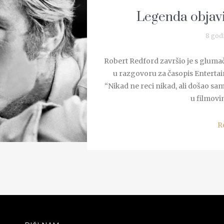
Legenda objavi
8 god
Robert Redford završio je s glumač
u razgovoru za časopis Enterta
“Nikad ne reci nikad, ali došao s
u filmovim
R