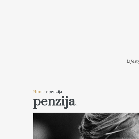
LIFESTYLE
MODA
FESTI
Lifest
Home
> penzija
penzija
1