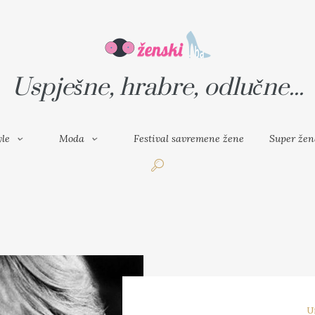
VAL SAVREMENE ŽENE
SUPER ŽENA
Uspješne, hrabre, odlučne...
yle
Moda
Festival savremene žene
Super žen
U