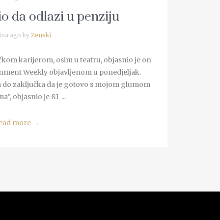
o da odlazi u penziju
ina ago by
Zenski
kom karijerom, osim u teatru, objasnio je on
inment Weekly objavljenom u ponedjeljak.
am do zaključka da je gotovo s mojom glumom
a”, objasnio je 81-...
ead more
→