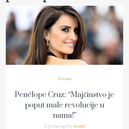
READ MORE
Poznati
Penélope Cruz: “Majčinstvo je
poput male revolucije u
nama!”
8 godina ago by
Zenski