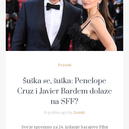
READ MORE
Poznati
Šuška se, šuška: Penelope
Cruz i Javier Bardem dolaze
na SFF?
8 godina ago by
Zenski
Sve je spremno za 24. izdanje Sarajevo Film