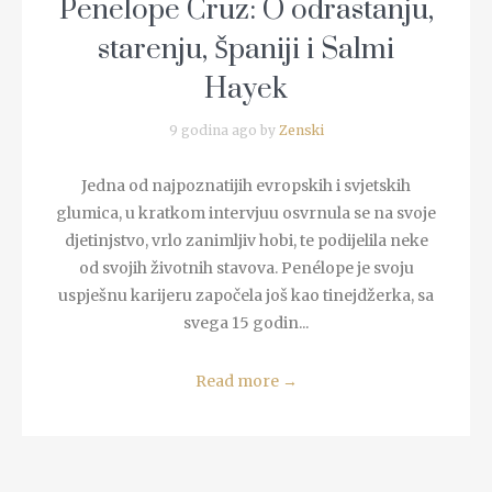
Penelope Cruz: O odrastanju,
starenju, Španiji i Salmi
Hayek
9 godina ago by
Zenski
Jedna od najpoznatijih evropskih i svjetskih
glumica, u kratkom intervjuu osvrnula se na svoje
djetinjstvo, vrlo zanimljiv hobi, te podijelila neke
od svojih životnih stavova. Penélope je svoju
uspješnu karijeru započela još kao tinejdžerka, sa
svega 15 godin...
Read more
→