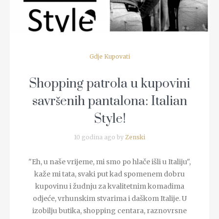
Gdje Kupovati
Shopping patrola u kupovini
savršenih pantalona: Italian
Style!
10 godina ago by
Zenski
"Eh, u naše vrijeme, mi smo po hlače išli u Italiju",
kaže mi tata, svaki put kad spomenem dobru
kupovinu i žudnju za kvalitetnim komadima
odjeće, vrhunskim stvarima i daškom Italije. U
izobilju butika, shopping centara, raznovrsne