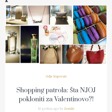
READ MORE
Gdje Kupovati
Shopping patrola: Šta NJOJ
pokloniti za Valentinovo?!
10 godina ago by
Zenski