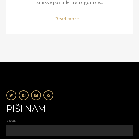
zimske ponude, u strogom ce...
Read more
→
PIŠI NAM
NAME