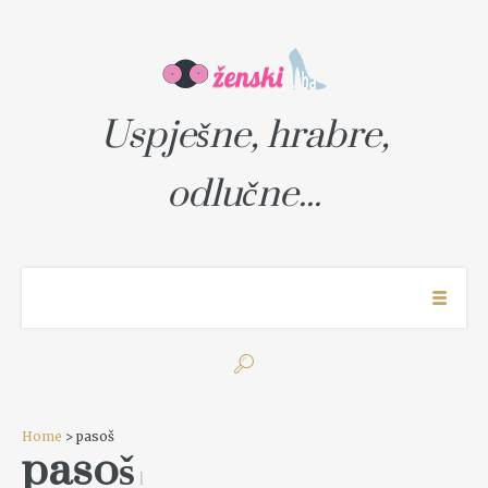
Uspješne, hrabre,
odlučne...
Home
> pasoš
pasoš
1