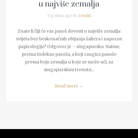
u najviše zemalja
9 godina ago by
Zenski
Znate li čiji će vas pasoš dovesti u najviše zemalja
svijeta bez beskonačnih obijanja šaltera i naporne
papirologije? Odgovor je – singapurska. Naime,
prema Indeksu pasoša, a koji rangira pasoše
prema boju zemalja u koje se može ući, sa
singapurskim trenutn...
Read more
→