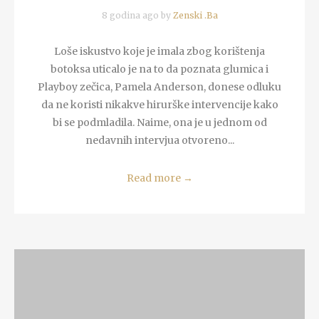
8 godina ago by
Zenski .Ba
Loše iskustvo koje je imala zbog korištenja
botoksa uticalo je na to da poznata glumica i
Playboy zečica, Pamela Anderson, donese odluku
da ne koristi nikakve hirurške intervencije kako
bi se podmladila. Naime, ona je u jednom od
nedavnih intervjua otvoreno...
Read more
→