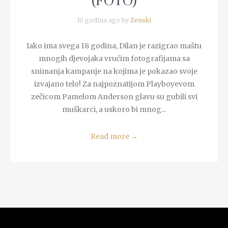
(FOTO)
10 godina ago by
Zenski
Iako ima svega 18 godina, Dilan je razigrao maštu
mnogih djevojaka vrućim fotografijama sa
snimanja kampanje na kojima je pokazao svoje
izvajano telo! Za najpoznatijom Playboyevom
zečicom Pamelom Anderson glavu su gubili svi
muškarci, a uskoro bi mnog...
Read more
→