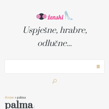
Uspješne, hrabre,
odlučne...
Home
> palma
palma
1