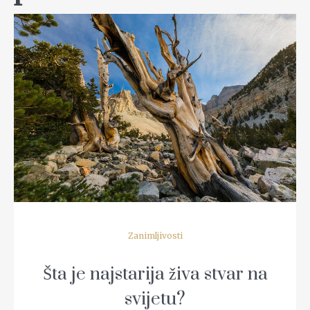
READ MORE
Zanimljivosti
Šta je najstarija živa stvar na
svijetu?