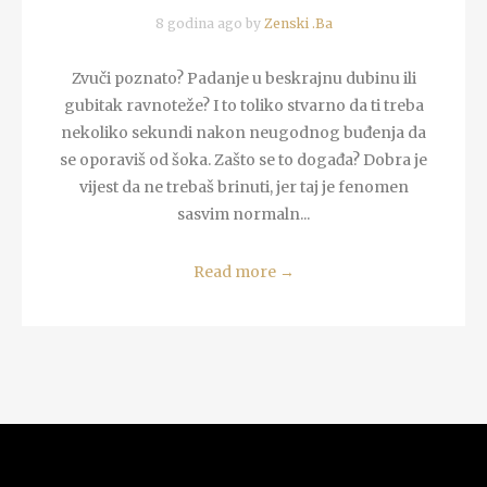
8 godina ago by
Zenski .Ba
Zvuči poznato? Padanje u beskrajnu dubinu ili
gubitak ravnoteže? I to toliko stvarno da ti treba
nekoliko sekundi nakon neugodnog buđenja da
se oporaviš od šoka. Zašto se to događa? Dobra je
vijest da ne trebaš brinuti, jer taj je fenomen
sasvim normaln...
Read more
→