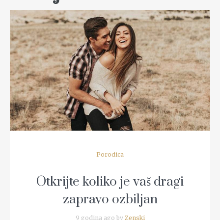
READ MORE
Porodica
Otkrijte koliko je vaš dragi
zapravo ozbiljan
9 godina ago by
Zenski