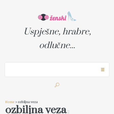
Uspješne, hrabre,
odlučne...
Home
> ozbiljna veza
ozbiljna veza
2