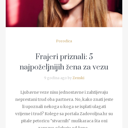
Porodica
Frajeri priznali: 5
najpoželjnijih žena za vezu
9 godina ago by
Zenski
Ljubavne veze nisu jednostavne i zahtijevaju
neprestani trud oba partnera. No, kako znati jeste
li upoznali nekoga u koga se isplati ulagati
vrijeme i trud? Kolege sa portala Zadovoljna.hr su
pitale petoricu "stvarnih" muškaraca šta oni
zapravo očekuju od žene...