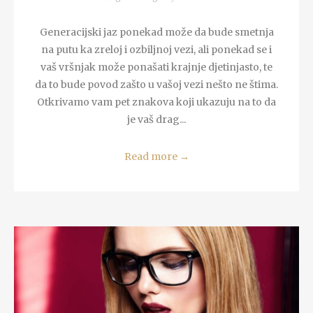
Generacijski jaz ponekad može da bude smetnja
na putu ka zreloj i ozbiljnoj vezi, ali ponekad se i
vaš vršnjak može ponašati krajnje djetinjasto, te
da to bude povod zašto u vašoj vezi nešto ne štima.
Otkrivamo vam pet znakova koji ukazuju na to da
je vaš drag...
Read more
→
READ MORE