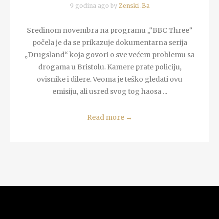
9 godina ago by
Zenski .Ba
Sredinom novembra na programu „“BBC Three“
počela je da se prikazuje dokumentarna serija
„Drugsland“ koja govori o sve većem problemu sa
drogama u Bristolu. Kamere prate policiju,
ovisnike i dilere. Veoma je teško gledati ovu
emisiju, ali usred svog tog haosa ...
Read more
→