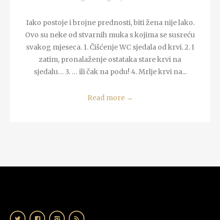
Iako postoje i brojne prednosti, biti žena nije lako.
Ovo su neke od stvarnih muka s kojima se susreću
svakog mjeseca. 1. Čišćenje WC sjedala od krvi. 2. I
zatim, pronalaženje ostataka stare krvi na
sjedalu… 3. … ili čak na podu! 4. Mrlje krvi na...
Read more
→