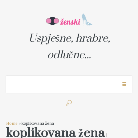
Uspješne, hrabre,
odlučne...
Home
> koplikovana žena
koplikovana žena
1