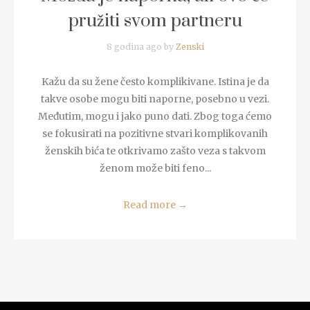
pružiti svom partneru
8 godina ago by
Zenski
Kažu da su žene često komplikivane. Istina je da
takve osobe mogu biti naporne, posebno u vezi.
Međutim, mogu i jako puno dati. Zbog toga ćemo
se fokusirati na pozitivne stvari komplikovanih
ženskih bića te otkrivamo zašto veza s takvom
ženom može biti feno...
Read more
→