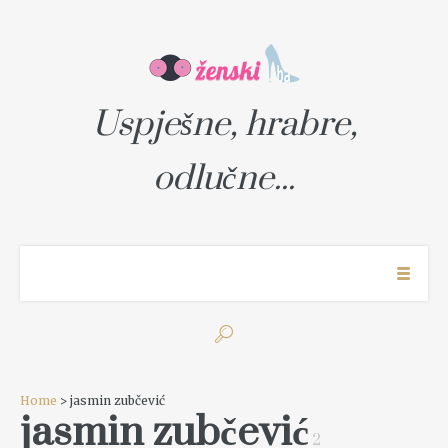
Uspješne, hrabre,
odlučne...
Home
> jasmin zubčević
jasmin zubčević
2