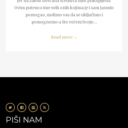
jer na žalost novčana sredstva nisu prikupljena.
Ovim putem u ime svih onih kojima je i sam Jasmin
pomogao, molimo vas da se uključimo i
pomognemo u što većem broju ...
Read more
→
PIŠI NAM