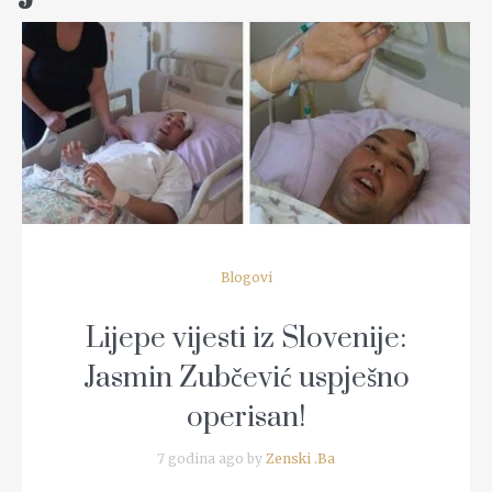
READ MORE
Blogovi
Lijepe vijesti iz Slovenije:
Jasmin Zubčević uspješno
operisan!
7 godina ago by
Zenski .Ba