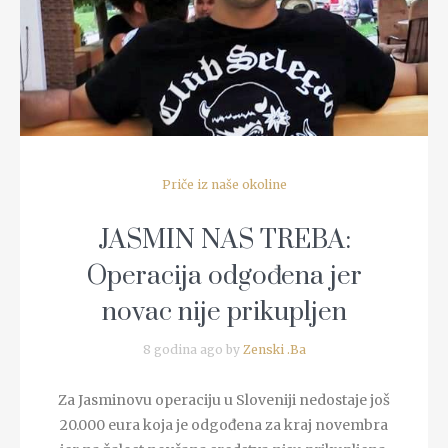
Priče iz naše okoline
JASMIN NAS TREBA:
Operacija odgođena jer
novac nije prikupljen
8 godina ago by
Zenski .Ba
Za Jasminovu operaciju u Sloveniji nedostaje još
20.000 eura koja je odgođena za kraj novembra