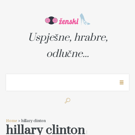
Uspješne, hrabre,
odlučne...
Home
> hillary clinton
hillary clinton
1