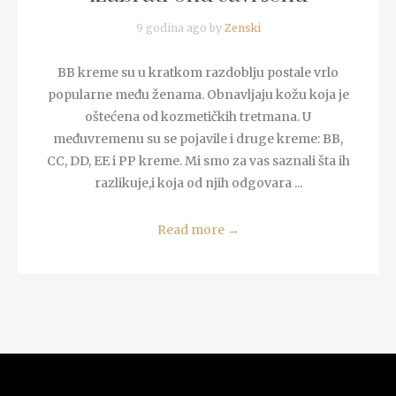
9 godina ago by
Zenski
BB kreme su u kratkom razdoblju postale vrlo
popularne među ženama. Obnavljaju kožu koja je
oštećena od kozmetičkih tretmana. U
međuvremenu su se pojavile i druge kreme: BB,
CC, DD, EE i PP kreme. Mi smo za vas saznali šta ih
razlikuje,i koja od njih odgovara ...
Read more
→