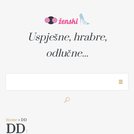
Uspješne, hrabre,
odlučne...
Home
> DD
DD
1