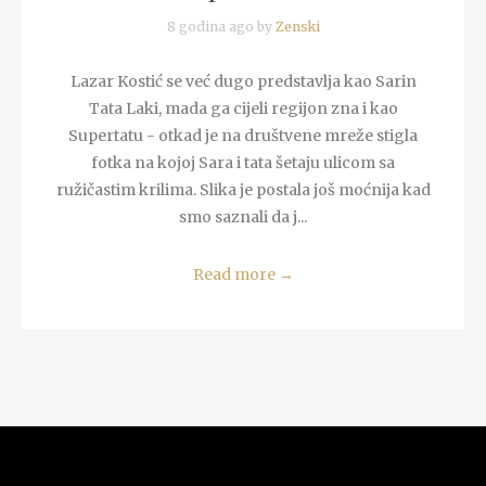
8 godina ago by
Zenski
Lazar Kostić se već dugo predstavlja kao Sarin
Tata Laki, mada ga cijeli regijon zna i kao
Supertatu - otkad je na društvene mreže stigla
fotka na kojoj Sara i tata šetaju ulicom sa
ružičastim krilima. Slika je postala još moćnija kad
smo saznali da j...
Read more
→