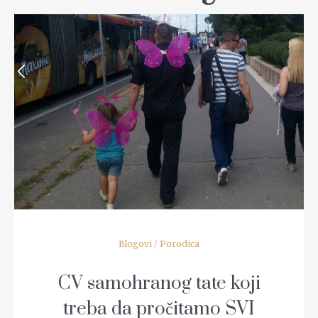
READ MORE
Blogovi
/
Porodica
CV samohranog tate koji
treba da pročitamo SVI