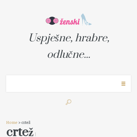
Uspješne, hrabre,
odlučne...
Home
> crtež
crtež
1