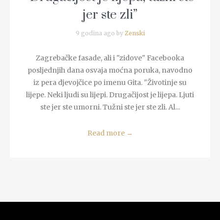
jer ste zli”
9 godina ago by
Zenski
Zagrebačke fasade, ali i "zidove" Facebooka
posljednjih dana osvaja moćna poruka, navodno
iz pera djevojčice po imenu Gita. "Životinje su
lijepe. Neki ljudi su lijepi. Drugačijost je lijepa. Ljuti
ste jer ste umorni. Tužni ste jer ste zli. Al...
Read more
→