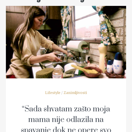
READ MORE
Lifestyle
/
Zanimljivosti
“Sada shvatam zašto moja
mama nije odlazila na
spavanje dok ne opere svo