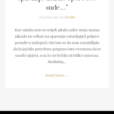
suđe…”
9 godina ago by
Zenski
Kao mlađa sam se uvijek pitala zašto moja mama
nikada ne odlazi na spavanje ostavljajući prljavo
posuđe u sudoperi. Sjećam se da sam razmišljala
da bi joj bilo potrebno potpuno isto vremena da to
uradi i ujutru, a uz to ne bi bila ni toliko umorna.
Međutim,...
Read more
→