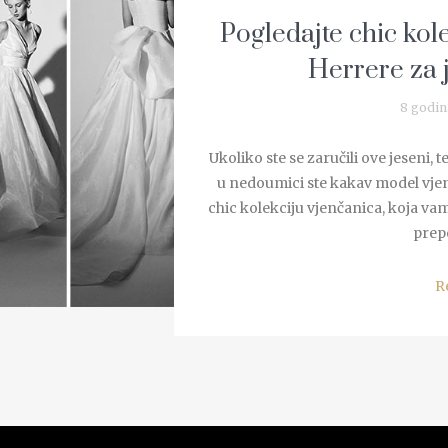
Pogledajte chic kol
Herrere za 
8 godin
Ukoliko ste se zaručili ove jeseni,
u nedoumici ste kakav model vjen
chic kolekciju vjenčanica, koja va
prepo
R