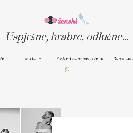
VAL SAVREMENE ŽENE
SUPER ŽENA
Uspješne, hrabre, odlučne...
yle
Moda
Festival savremene žene
Super žen