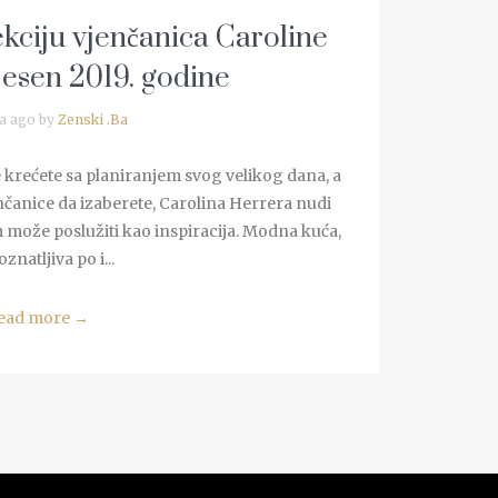
ekciju vjenčanica Caroline
jesen 2019. godine
a ago by
Zenski .Ba
 te krećete sa planiranjem svog velikog dana, a
čanice da izaberete, Carolina Herrera nudi
m može poslužiti kao inspiracija. Modna kuća,
znatljiva po i...
ead more
→