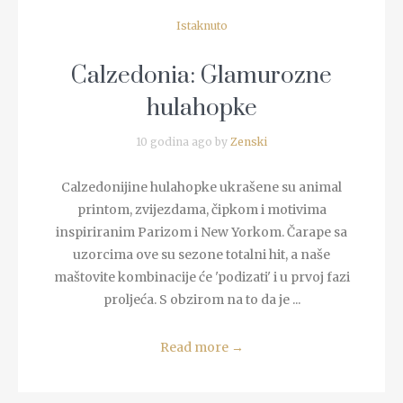
Istaknuto
Calzedonia: Glamurozne
hulahopke
10 godina ago by
Zenski
Calzedonijine hulahopke ukrašene su animal
printom, zvijezdama, čipkom i motivima
inspiriranim Parizom i New Yorkom. Čarape sa
uzorcima ove su sezone totalni hit, a naše
maštovite kombinacije će 'podizati' i u prvoj fazi
proljeća. S obzirom na to da je ...
Read more
→