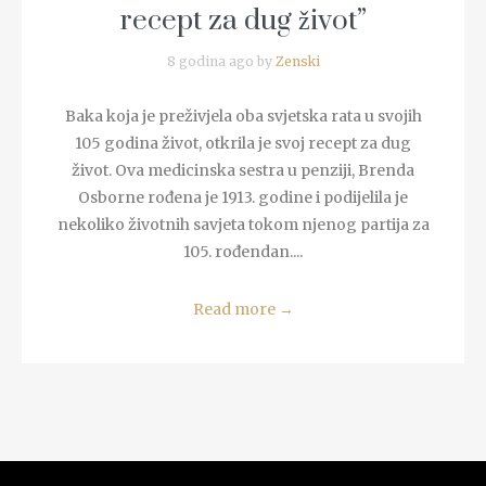
recept za dug život”
8 godina ago by
Zenski
Baka koja je preživjela oba svjetska rata u svojih
105 godina život, otkrila je svoj recept za dug
život. Ova medicinska sestra u penziji, Brenda
Osborne rođena je 1913. godine i podijelila je
nekoliko životnih savjeta tokom njenog partija za
105. rođendan....
Read more
→