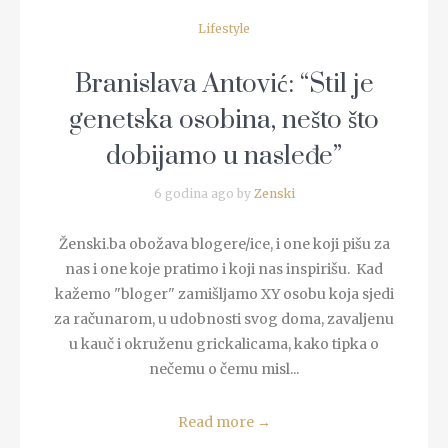
Lifestyle
Branislava Antović: “Stil je
genetska osobina, nešto što
dobijamo u nasleđe”
6 godina ago by
Zenski
Ženski.ba obožava blogere/ice, i one koji pišu za
nas i one koje pratimo i koji nas inspirišu. Kad
kažemo "bloger" zamišljamo XY osobu koja sjedi
za računarom, u udobnosti svog doma, zavaljenu
u kauč i okruženu grickalicama, kako tipka o
nečemu o čemu misl...
Read more
→